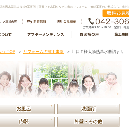
陽熱温水器詰まり||施工事例｜雨漏りや水回りなど内装のリフォーム、修繕工事のご相談なら、東
営業時間9:00～18:00 定休日 
」TOP
＞
リフォームの施工事例
＞
川口Ｔ様太陽熱温水器詰まり