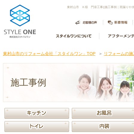
東村山市 Ｋ様 門扉工事||施工事例｜雨漏り
東村山市のリフォーム会社「スタイルワン」TOP
＞
リフォームの施
施工事例