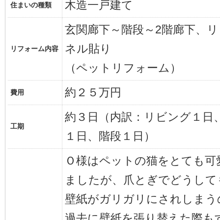
木造一戸建て
住まいの種類
玄関廊下～階段～2階廊下、
ネル貼り
リフォーム内容
（ペットリフォーム）
約２５万円
費用
約３日（内訳：リビング１日
工期
１日、階段１日）
Ｏ様はペットの猫をとても可
ましたが、爪とぎでどうして
壁紙がガリガリにされしまう
過去に壁紙を張り替えた際も