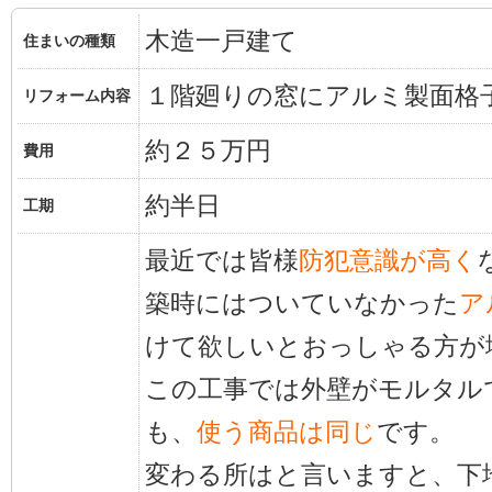
木造一戸建て
住まいの種類
１階廻りの窓にアルミ製面格
リフォーム内容
約２５万円
費用
約半日
工期
最近では皆様
防犯意識が高く
築時にはついていなかった
ア
けて欲しいとおっしゃる方が
この工事では外壁がモルタル
も、
使う商品は同じ
です。
変わる所はと言いますと、下