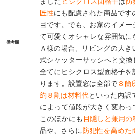
ました
ヒシクロス面格子
は
防
匠性
にも配慮された商品です
目です。でも、お家のイメー
て可愛くオシャレな雰囲気に
備考欄
Ａ様の場合、リビングの大き
式シャッターサッシへと交換
全てにヒシクロス型面格子を
ります。設置窓は全部で
８箇
約８割は材料代
といった内訳
によって値段が大きく変わっ
このほかにも
目隠しと兼用の
品や、さらに
防犯性を高めた