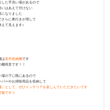
立した手洗い場があるので
洗いはあえて付けない
器になりました
でさらに奥行きが増して
映えて見えます♪
棚は
造作収納棚
です
の棚得意です！！
い場の下に既にあるので
ーパーやお掃除用品を収納して
棚』として、ぜひインテリアを楽しんでいただきたいです
可能です☆