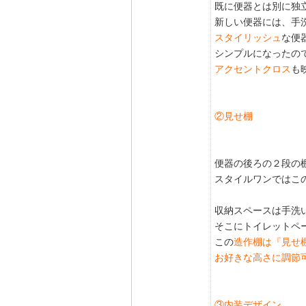
既に便器とは別に独
新しい便器には、手
スタイリッシュ
な便
シンプルになったの
アクセントクロス
も
②見せ棚
便器の後ろの２段の
スタイルワンではこ
収納スペースは手洗
そこにトイレットペ
この
造作棚は『見せ
お好きな高さに調節
③内装デザイン