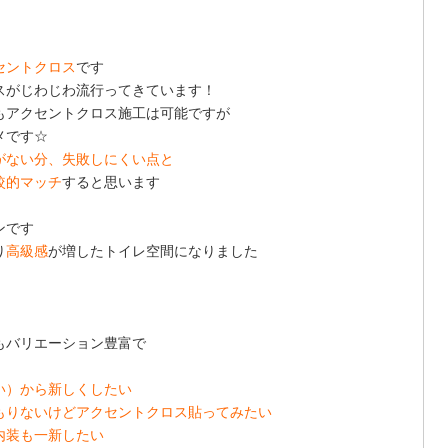
セントクロス
です
スがじわじわ流行ってきています！
もアクセントクロス施工は可能ですが
メです☆
がない分、失敗しにくい点と
較的マッチ
すると思います
ンです
り
高級感
が増したトイレ空間になりました
もバリエーション豊富で
い）から新しくしたい
もりないけどアクセントクロス貼ってみたい
内装も一新したい